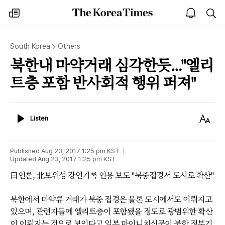
The
my
open
sea
Korea
times
notice
Times
South Korea
Others
북한내 마약거래 심각한듯…"엘리
트층 포함 반사회적 행위 퍼져"
Listen
Text
Listen
Size
Published
Aug 23, 2017 1:25 pm
KST
Updated
Aug 23, 2017 1:25 pm
KST
日언론, 北보위성 강연기록 인용 보도 "북중접경서 도시로 확산"
북한에서 마약류 거래가 북중 접경은 물론 도시에서도 이뤄지고
있으며, 관련자들에 엘리트층이 포함됐을 정도로 광범위한 확산
이 이뤄지는 것으로 보인다고 일본 마이니치신문이 북한 정부기