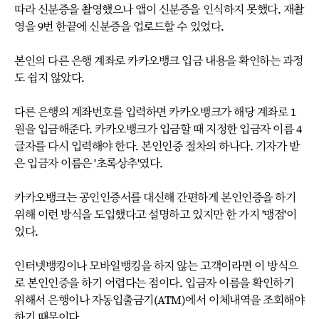
따라 신분증을 촬영했으나 앱이 신분증을 인식하지 못했다. 재촬
영을 9번 한끝에 신분증을 업로드할 수 있었다.
본인의 다른 은행 계좌로 카카오뱅크 입금 내용을 확인하는 과정
도 쉽지 않았다.
다른 은행의 계좌번호를 입력하면 카카오뱅크가 해당 계좌로 1
원을 입금해준다. 카카오뱅크가 입금할 때 지정한 입금자 이름 4
글자를 다시 입력해야 한다. 본인인증 절차의 하나다. 기자가 받
은 입금자 이름은 '초록상추'였다.
카카오뱅크는 공인인증서를 대신해 간편하게 본인인증을 하기
위해 이런 방식을 도입했다고 설명하고 있지만 한 가지 '맹점'이
있다.
인터넷뱅킹이나 모바일뱅킹을 하지 않는 고객이라면 이 방식으
로 본인인증을 하기 어렵다는 점이다. 입금자 이름을 확인하기
위해서 은행이나 자동입출금기(ATM)에서 이체내역을 조회해야
하기 때문이다.