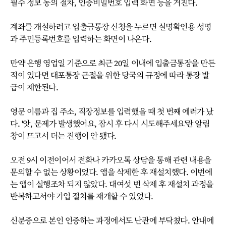
필수 정보 동의 절차, 인증비밀번호 입력 화면 등을 거친다.
계좌를 개설하려고 입출금통장 신청을 누르면 실명확인용 성명
과 주민등록번호를 입력하는 화면이 나온다.
만약 은행 영업일 기준으로 최근 20일 이내에 입출금통장을 만든
적이 있다면 대포통장 근절을 위한 당국의 규정에 따라 통장 발
급이 제한된다.
영문 이름과 집 주소, 직장정보를 입력했을 때 첫 번째 에러가 났
다. '앗, 문제가 발생했어요, 잠시 후 다시 시도해주세요'란 알림
창이 뜨고서 더는 진행이 안 됐다.
오전 9시 이전이어서 전화나 카카오톡 상담을 통해 관련 내용을
문의할 수 없는 상황이었다. 앱을 삭제한 후 재설치했다. 이번에
는 앱이 실행조차 되지 않았다. 대여섯 번 삭제 후 재설치 과정을
반복하고서야 가입 절차를 재개할 수 있었다.
신분증으로 본인 인증하는 과정에서도 난관에 부닥쳤다. 안내에