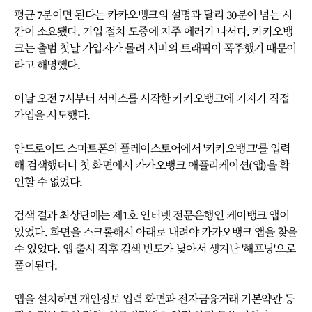
평균 7분이면 된다는 카카오뱅크의 설명과 달리 30분이 넘는 시
간이 소요됐다. 가입 절차 도중에 자주 에러가 나서다. 카카오뱅
크는 출범 첫날 가입자가 몰려 서버의 트래픽이 폭주했기 때문이
라고 해명했다.
이날 오전 7시부터 서비스를 시작한 카카오뱅크에 기자가 직접
가입을 시도했다.
안드로이드 스마트폰의 플레이스토어에서 '카카오뱅크'를 입력
해 검색했더니 첫 화면에서 카카오뱅크 애플리케이션(앱)을 확
인할 수 없었다.
검색 결과 최상단에는 제1호 인터넷 전문은행인 케이뱅크 앱이
있었다. 화면을 스크롤해서 아래로 내려야 카카오뱅크 앱을 찾을
수 있었다. 앱 출시 직후 검색 빈도가 낮아서 생겨난 '해프닝'으로
풀이된다.
앱을 설치하면 개인정보 입력 화면과 전자금융거래 기본약관 등