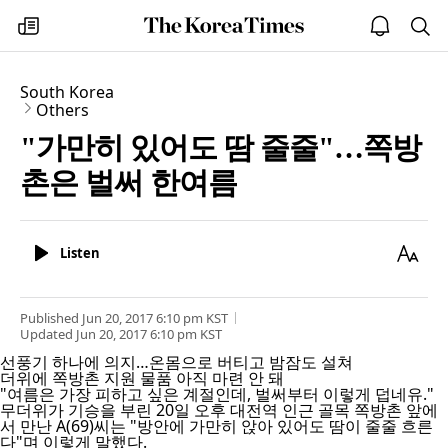
The
my
open
sea
Korea
times
notice
Times
South Korea
Others
"가만히 있어도 땀 줄줄"…쪽방
촌은 벌써 한여름
Listen
Text
Listen
Size
Published
Jun 20, 2017 6:10 pm
KST
Updated
Jun 20, 2017 6:10 pm
KST
선풍기 하나에 의지…온몸으로 버티고 밤잠도 설쳐
더위에 쪽방촌 지원 물품 아직 마련 안 돼
"여름은 가장 피하고 싶은 계절인데, 벌써부터 이렇게 덥네유."
무더위가 기승을 부린 20일 오후 대전역 인근 골목 쪽방촌 앞에
서 만난 A(69)씨는 "방안에 가만히 앉아 있어도 땀이 줄줄 흐른
다"며 이렇게 말했다.