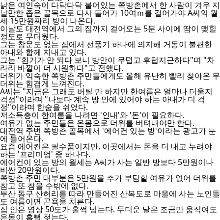
낡은 여인숙이 다닥다닥 붙어있는 쪽방촌에서 한 사람이 겨우 지
날만한 좁은 골목으로 다시 들어가 10여ｍ를 걸어가야 A씨의 월
세 15만원짜리 방이 나온다.
이날도 대전역에서 그의 집까지 걸어오는 5분 사이에 땀이 맺힐
정도로 무더웠다.
그는 창문도 없는 집에서 선풍기 하나에 의지해 거동이 불편한
아내와 함께 지내고 있다.
그는 "환기가 안 되다 보니 방안이 무덥고 후텁지근하다"며 "차
라리 바깥이 더 시원하다"고 전했다.
더위가 익숙한 쪽방촌 주민들에게도 올해 유난히 빨리 찾아온 무
더위는 힘겹게 느껴진다.
A씨는 "지금은 그래도 버틸 만 하지만 한여름은 얼마나 더울지
걱정"이라며 "나보다 계속 방 안에 있어야 하는 아내가 더 걱
정"이라며 한숨을 쉬었다.
저소득층이 한여름을 나려면 '인내'와 '돈'이 필요하다.
여유가 없는 주민들은 온몸으로 더위를 버텨내야만 한다.
대전역 주변 쪽방촌 골목에서 '에어컨 있는 방'이라는 광고가 눈
에 들어온다.
요즘 에어컨은 필수품이지만, 이곳에서는 돈을 더 내고 누려야
하는 '프리미엄' 중 하나다.
에어컨이 있는 방의 월세는 A씨가 사는 일반 방보다 5만원이나
비싼 20만원이다.
쪽방촌 주민 대부분은 5만원을 추가 부담할 여유가 없어 더위를
참고 또 참을 수밖에 없다.
부산 동구 산허리를 따라 만들어진 산복도로 마을에 사는 노인들
도 여름이면 곤욕을 치른다.
집 안은 영상 50도가 훌쩍 넘는다. 무더운 날은 조금만 움직여도
온몸이 흠뻑 젖는다.