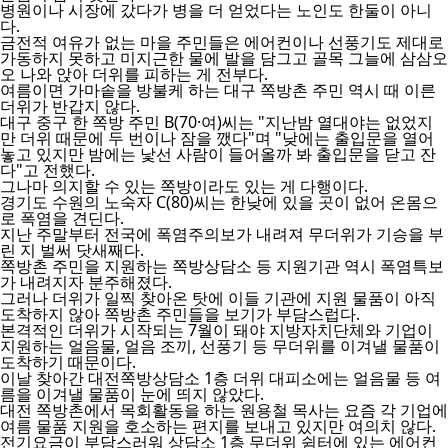
병원이나 시장에 갔다가 병을 더 얻었다는 노인도 한둘이 아니
다.
금전적 여유가 없는 마을 주민들은 에어컨이나 선풍기도 제대로
가동하지 못하고 미지근한 물에 발을 담그고 골목 그늘에 삼삼오
오 나와 앉아 더위를 피하는 게 전부다.
여름이면 가마솥을 방불케 하는 대구 쪽방촌 주민 역시 때 이른
더위가 반갑지 않다.
대구 중구 한 쪽방 주민 B(70·여)씨는 "지난밤 열대야는 없었지
만 더위 때문에 두 번이나 잠을 깼다"며 "낮에는 출입문을 열어
놓고 있지만 밤에는 낯선 사람이 들어올까 봐 출입문을 닫고 잔
다"고 전했다.
그나마 의지할 수 있는 쪽방이라도 있는 게 다행이다.
경기도 수원의 노숙자 C(80)씨는 한낮에 있을 곳이 없어 온몸으
로 폭염을 견딘다.
지난 주말부터 전국에 폭염주의보가 내려져 무더위가 기승을 부
린 지 벌써 닷새째다.
쪽방촌 주민을 지원하는 쪽방상담소 등 지원기관 역시 폭염특보
가 내려지자 분주해졌다.
그러나 더위가 일찍 찾아온 탓에 이들 기관에 지원 물품이 아직
도착하지 않아 쪽방촌 주민들을 보기가 부담스럽다.
본격적인 더위가 시작되는 7월이 돼야 지방자치단체와 기업이
지원하는 얼음물, 얼음 조끼, 선풍기 등 무더위를 이겨낼 물품이
도착하기 때문이다.
이날 찾아간 대전쪽방상담소 1층 더위 대피소에는 얼음물 등 여
름을 이겨낼 물품이 눈에 띄지 않았다.
대전 쪽방촌에서 목회활동을 하는 원용철 목사는 요즘 각 기업에
여름 물품 지원을 호소하는 편지를 보내고 있지만 여의치 않다.
전기요금이 부담스러워 상담소 1층 무더위 쉼터에 있는 에어컨