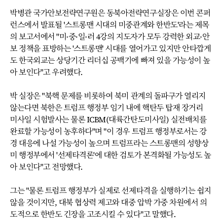
박병관 국가안보전략연구원은 동북아전략연구실장은 이번 콘퍼
런스에서 발표될 '스트롱맨 시대의 미중관계와 한반도'라는 제목
의 보고서에서 "미·중·일·러 4강의 지도자가 모두 강력한 외교·안
보 정책을 표방하는 '스트롱맨' 시대를 열어가고 있지만 안타깝게
도 한국외교는 상당기간 리더십 공백기에 빠져 있을 가능성이 높
아 보인다"고 우려했다.
박 실장은 "북핵 문제를 비롯하여 북미 관계의 돌파구가 열리지
않는다면 북한은 트럼프 행정부 임기 내에 핵탄두 탑재 장거리
미사일 시험발사는 물론 ICBM(대륙간탄도미사일) 실전배치를
완료할 가능성이 농후하다"며 "이 경우 트럼프 행정부로서는 강
경 대응에 나설 가능성이 높으며 트럼프라는 스트롱맨의 성향상
미 행정부에서 '선제타격론'에 대한 검토가 본격화될 가능성도 높
아 보인다"고 전망했다.
그는 "물론 트럼프 행정부가 실제로 선제타격을 실행하기는 쉽지
않을 것이지만, 대북 협상력 제고와 대중 압박 가중 차원에서 의
도적으로 한반도 긴장을 고조시킬 수 있다"고 말했다.