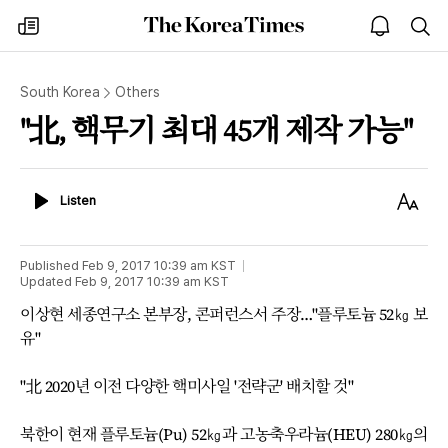
The
my
open
sea
Korea
times
notice
Times
South Korea
Others
"北, 핵무기 최대 45개 제작 가능"
Listen
Text
Listen
Size
Published
Feb 9, 2017 10:39 am
KST
Updated
Feb 9, 2017 10:39 am
KST
이상현 세종연구소 본부장, 콘퍼런스서 주장…"플루토늄 52㎏ 보
유"
"北 2020년 이전 다양한 핵미사일 '전략군' 배치할 것"
북한이 현재 플루토늄(Pu) 52㎏과 고농축우라늄(HEU) 280㎏의