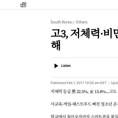
my
times
South Korea
Others
고3, 저체력·
해
Listen
Listen
Published
Feb 1, 2017 10:26 am
KST
Upd
저체력 등급 男 22.5%, 女 15.8%…고도 비
사교육·게임·패스트푸드 빠진 청소년 운동
학교에서 돌아오자마자 스마트폰을 붙들고