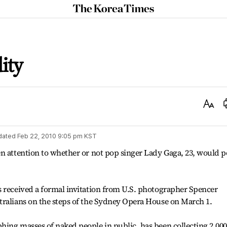
The
Korea
Times
ity
Text
Size
dated
Feb 22, 2010 9:05 pm
KST
n attention to whether or not pop singer Lady Gaga, 23, would p
s received a formal invitation from U.S. photographer Spencer
tralians on the steps of the Sydney Opera House on March 1.
ing masses of naked people in public, has been collecting 2,000