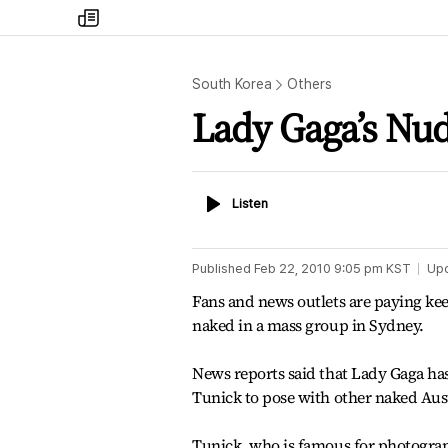
my
times
South Korea
Others
Lady Gaga’s Nud
Listen
Listen
Published
Feb 22, 2010 9:05 pm
KST
Up
Fans and news outlets are paying kee
naked in a mass group in Sydney.
News reports said that Lady Gaga ha
Tunick to pose with other naked Aus
Tunick, who is famous for photograph