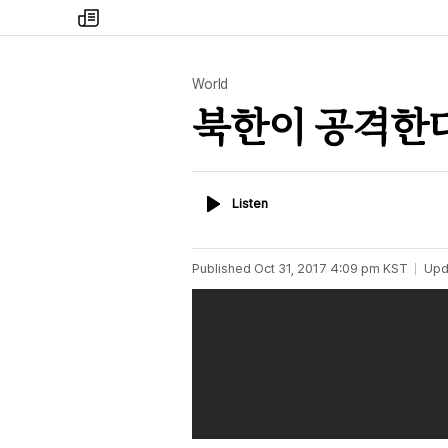
my
times
World
북한이 공격한다
Listen
Listen
Published
Oct 31, 2017 4:09 pm
KST
Upd