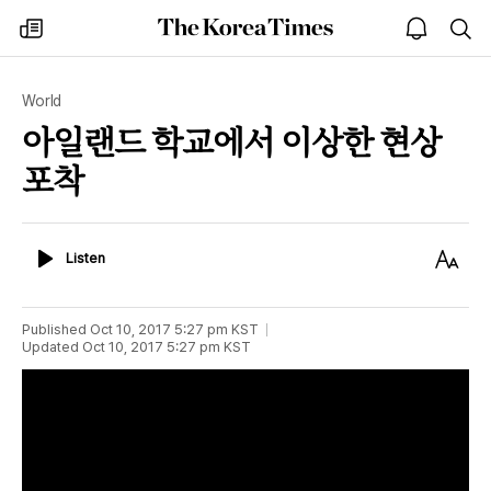
The
my
open
sea
Korea
times
notice
Times
World
아일랜드 학교에서 이상한 현상
포착
Listen
Text
Listen
Size
Published
Oct 10, 2017 5:27 pm
KST
Updated
Oct 10, 2017 5:27 pm
KST