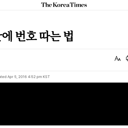
The
Korea
Times
만에 번호 따는 법
Text
Size
ated
Apr 5, 2016 4:52 pm
KST