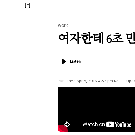
my
times
World
여자한테 6초 
Listen
Listen
Published
Apr 5, 2016 4:52 pm
KST
Upd