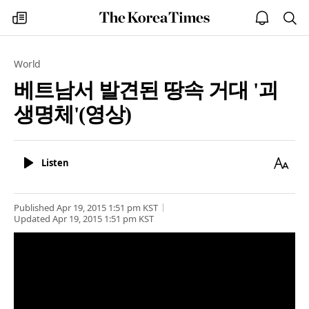
The
my
open
sea
Korea
times
notice
Times
World
베트남서 발견된 땅속 거대 '괴
생명체'(영상)
Listen
Text
Listen
Size
Published
Apr 19, 2015 1:51 pm
KST
Updated
Apr 19, 2015 1:51 pm
KST