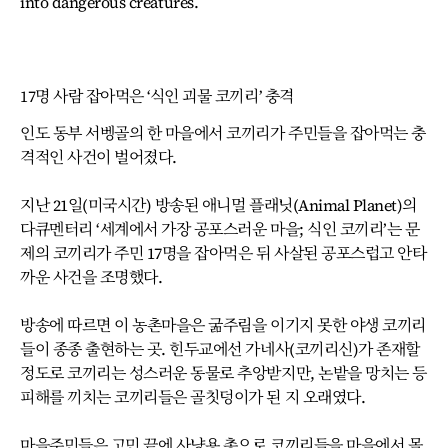
into dangerous creatures.
17명 사람 잡아먹은 ‘식인 괴물 코끼리’ 충격
인도 동부 서벵골의 한 마을에서 코끼리가 주민들을 잡아먹는 충
격적인 사건이 벌어졌다.
지난 21일(미국시간) 방송된 애니멀 플래닛(Animal Planet)의
다큐멘터리 ‘세계에서 가장 공포스러운 마을; 식인 코끼리’는 문
제의 코끼리가 주민 17명을 잡아먹은 뒤 사살된 공포스럽고 안타
까운 사건을 조명했다.
방송에 따르면 이 농촌마을은 굶주림을 이기지 못한 야생 코끼리
들이 종종 출현하는 곳. 힌두교에선 가네사(코끼리신)가 존재할
정도로 코끼리는 성스러운 동물로 추앙받지만, 논밭을 망치는 등
피해를 끼치는 코끼리들은 골칫덩이가 된 지 오래였다.
마을주민들은 고민 끝에 사냥용 총으로 코끼리들을 마을에서 몰