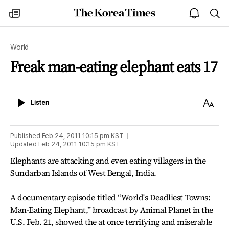
The
my
open
sea
Korea
times
notice
Times
World
Freak man-eating elephant eats 17
Listen
Text
Listen
Size
Published
Feb 24, 2011 10:15 pm
KST
Updated
Feb 24, 2011 10:15 pm
KST
Elephants are attacking and even eating villagers in the
Sundarban Islands of West Bengal, India.
A documentary episode titled “World's Deadliest Towns:
Man-Eating Elephant,” broadcast by Animal Planet in the
U.S. Feb. 21, showed the at once terrifying and miserable