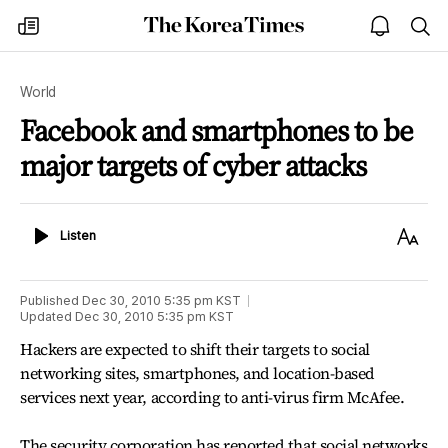
The
my
open
sea
Korea
times
notice
Times
World
Facebook and smartphones to be
major targets of cyber attacks
Listen
Text
Listen
Size
Published
Dec 30, 2010 5:35 pm
KST
Updated
Dec 30, 2010 5:35 pm
KST
Hackers are expected to shift their targets to social
networking sites, smartphones, and location-based
services next year, according to anti-virus firm McAfee.
The security corporation has reported that social networks