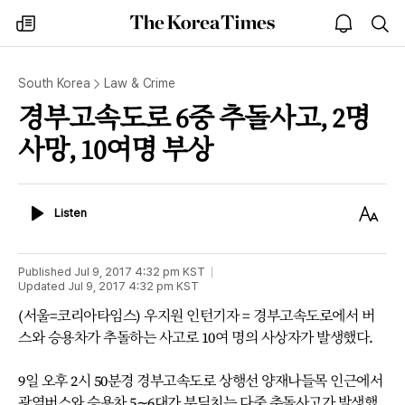
The
my
open
sea
Korea
times
notice
Times
South Korea
Law & Crime
경부고속도로 6중 추돌사고, 2명
사망, 10여명 부상
Listen
Text
Listen
Size
Published
Jul 9, 2017 4:32 pm
KST
Updated
Jul 9, 2017 4:32 pm
KST
(서울=코리아타임스) 우지원 인턴기자 = 경부고속도로에서 버
스와 승용차가 추돌하는 사고로 10여 명의 사상자가 발생했다.
9일 오후 2시 50분경 경부고속도로 상행선 양재나들목 인근에서
광역버스와 승용차 5∼6대가 부딪치는 다중 추돌사고가 발생했