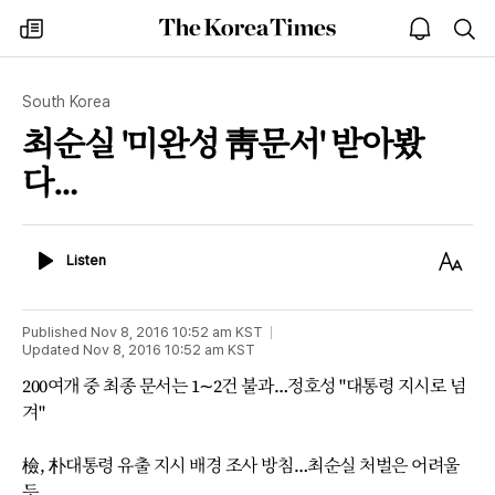
The
my
open
sea
Korea
times
notice
Times
South Korea
최순실 '미완성 靑문서' 받아봤
다…
Listen
Text
Listen
Size
Published
Nov 8, 2016 10:52 am
KST
Updated
Nov 8, 2016 10:52 am
KST
200여개 중 최종 문서는 1∼2건 불과…정호성 "대통령 지시로 넘
겨"
檢, 朴대통령 유출 지시 배경 조사 방침…최순실 처벌은 어려울
듯