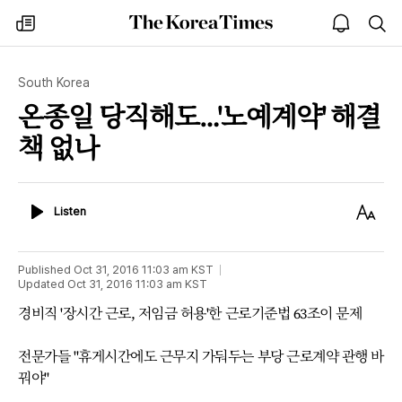
The
my
open
sea
Korea
times
notice
Times
South Korea
온종일 당직해도…'노예계약' 해결
책 없나
Listen
Text
Listen
Size
Published
Oct 31, 2016 11:03 am
KST
Updated
Oct 31, 2016 11:03 am
KST
경비직 '장시간 근로, 저임금 허용'한 근로기준법 63조이 문제
전문가들 "휴게시간에도 근무지 가둬두는 부당 근로계약 관행 바
꿔야"