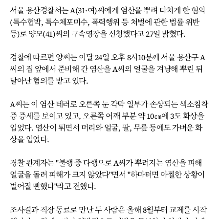
서울 용산경찰서는 A(31·여)씨에게 염산을 뿌려 다치게 한 혐의
(특수협박, 특수체포미수, 폭력행위 등 처벌에 관한 법률 위반
등)로 양모(41)씨의 구속영장을 신청했다고 27일 밝혔다.
경찰에 따르면 양씨는 이달 24일 오후 8시10분께 서울 용산구 A
씨의 집 앞에서 준비해 간 염산을 A씨의 얼굴을 겨냥해 뿌린 뒤
달아난 혐의를 받고 있다.
A씨는 이 염산 테러로 오른쪽 눈 각막 일부가 손상되는 색소침착
증 증세를 보이고 있고, 오른쪽 어깨 부분 약 10㎝에 3도 화상을
입었다. 염산이 튀면서 머리와 얼굴, 팔, 무릎 등에도 가벼운 화
상을 입었다.
경찰 관계자는 "불행 중 다행으로 A씨가 뿌려지는 염산을 피해
얼굴을 돌려 피해가 크지 않았다"면서 "하마터면 아찔한 상황이
벌어질 뻔했다"라고 전했다.
조사결과 직장 동료로 만난 두 사람은 올해 8월부터 교제를 시작