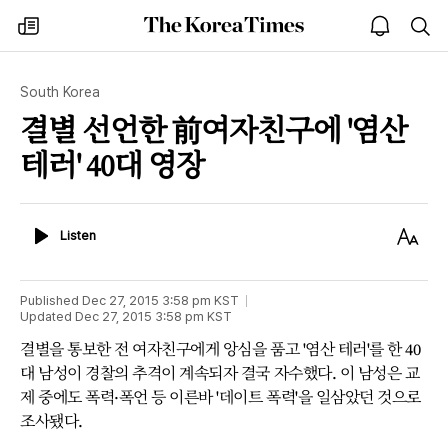
The
my
open
sea
Korea
times
notice
Times
South Korea
결별 선언한 前여자친구에 '염산
테러' 40대 영장
Listen
Text
Listen
Size
Published
Dec 27, 2015 3:58 pm
KST
Updated
Dec 27, 2015 3:58 pm
KST
결별을 통보한 전 여자친구에게 앙심을 품고 '염산 테러'를 한 40
대 남성이 경찰의 추격이 계속되자 결국 자수했다. 이 남성은 교
제 중에도 폭력·폭언 등 이른바 '데이트 폭력'을 일삼았던 것으로
조사됐다.