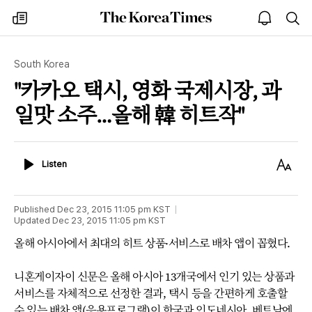
The
my
open
sea
Korea
times
notice
Times
South Korea
"카카오 택시, 영화 국제시장, 과
일맛 소주…올해 韓 히트작"
Listen
Text
Listen
Size
Published
Dec 23, 2015 11:05 pm
KST
Updated
Dec 23, 2015 11:05 pm
KST
올해 아시아에서 최대의 히트 상품·서비스로 배차 앱이 꼽혔다.
니혼게이자이 신문은 올해 아시아 13개국에서 인기 있는 상품과
서비스를 자체적으로 선정한 결과, 택시 등을 간편하게 호출할
수 있는 배차 앱(응용프로그램)이 한국과 인도네시아, 베트남에