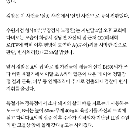
있다.
검찰은 이 사건을 '실종 사건'에서 '살인 사건'으로 공식 전환했다.
수원지검 형사3부(부장검사 노정환)는 지난달 4일 오후 교회에
다녀오는 모습이 화성시 정남면 자신의 집 근처 CC(폐쇄회
로)TV에 찍힌 이후 행방이 묘연한 A(67·여)씨를 사망한 것으로
판단, 변사처리했다고 26일 밝혔다.
앞서 경찰은 A씨 집 바로 옆 가건물에 세들어 살던 B(59)씨가 쓰
다 버린 육절기에서 이달 초 A씨의 혈흔이 나온 데 이어 정밀감
정 결과 근육, 피부 등 인체조직이 추가로 검출되자 검찰에 변사
지휘를 올렸다.
육절기는 정육점에서 소나 돼지의 살과 뼈를 자르는데 사용하는
도구로, B씨는 높이 60㎝·무게 40㎏의 육절기를 자신의 트럭에
싣고 다니다 A씨의 실종 이후 수사가 시작되자 지난달 11일 수원
의 한 고물상 앞에 몰래 갖다놓고는 사라졌다.