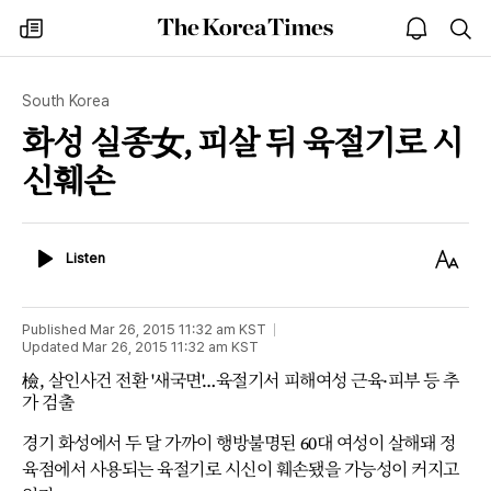
The
my
open
sea
Korea
times
notice
Times
South Korea
화성 실종女, 피살 뒤 육절기로 시
신훼손
Listen
Text
Listen
Size
Published
Mar 26, 2015 11:32 am
KST
Updated
Mar 26, 2015 11:32 am
KST
檢, 살인사건 전환 '새국면'…육절기서 피해여성 근육·피부 등 추
가 검출
경기 화성에서 두 달 가까이 행방불명된 60대 여성이 살해돼 정
육점에서 사용되는 육절기로 시신이 훼손됐을 가능성이 커지고