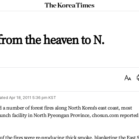
The
Korea
Times
t from the heaven to N.
Text
Size
ated
Apr 18, 2011 5:36 pm
KST
 a number of forest fires along North Korea's east coast, most
aunch facility in North Pyeongan Province, chosun.com reported
 of the fires were re-producing thick smoke, blanketing the East 