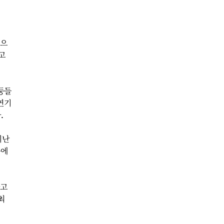
것으
고
둥들
연기
.
지난
곳에
나고
최