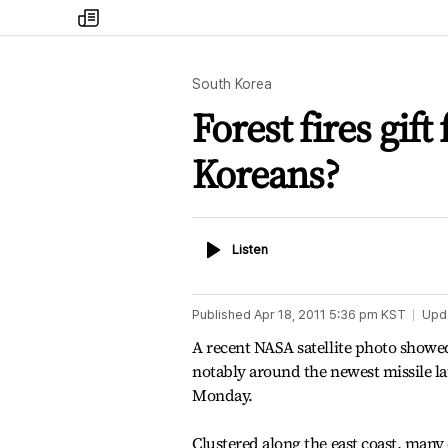
my
times
South Korea
Forest fires gif
Koreans?
Listen
Listen
Published
Apr 18, 2011 5:36 pm
KST
Upd
A recent NASA satellite photo showed
notably around the newest missile l
Monday.
Clustered along the east coast, many