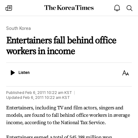
The
my
open
sea
Korea
times
notice
Times
South Korea
Entertainers fall behind office
workers in income
Listen
Text
Listen
Size
Published
Feb 6, 2011 10:22 am
KST
Updated
Feb 6, 2011 10:22 am
KST
Entertainers, including TV and film actors, singers and
models, are found to fall behind office workers in average
income, according to the National Tax Service.
Entertainers earned a total of 545,388 million won,