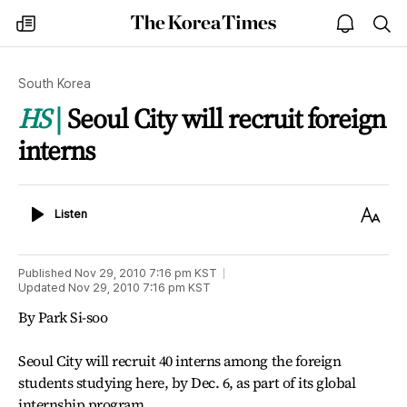
The
my
open
sea
Korea
times
notice
Times
South Korea
HS
Seoul City will recruit foreign
interns
Listen
Text
Listen
Size
Published
Nov 29, 2010 7:16 pm
KST
Updated
Nov 29, 2010 7:16 pm
KST
By Park Si-soo
Seoul City will recruit 40 interns among the foreign
students studying here, by Dec. 6, as part of its global
internship program.