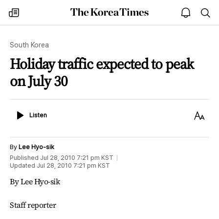
The
my
open
sea
Korea
times
notice
Times
South Korea
Holiday traffic expected to peak
on July 30
Listen
Text
Listen
Size
By
Lee Hyo-sik
Published
Jul 28, 2010 7:21 pm
KST
Updated
Jul 28, 2010 7:21 pm
KST
By Lee Hyo-sik
Staff reporter