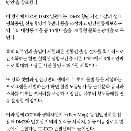
방안'을 발표했다.
이 방안에 따르면 DMZ 일원에는 `DMZ 횡단 자전거길'과 생태
평화공원, 산림휴양치유센터 등을 조성하고 민간인통제보호구
역 내의 대성동 마을 등 10개 마을을 `체류형 문화관광마을'로 꾸
민다.
특히 외부인의 출입이 제한돼온 민통선 출입 절차를 획기적으로
간소화하는 한편 철책선 탐방구간을 기존 1개소에서 3개소 안팎
으로 확대하고 땅굴 사진 촬영도 허가할 계획이다.
또 강화 갯벌과 임진강변의 생태계, 두루미.물범 등을 체험하는
프로그램을 개발하는가 하면 철원 노동당사 등 근대문화 유적과
조화를 이루는 옛거리를 조성하고 임진강 나루터 황포돛배를 연
장 운영할 예정이다.
이와 함께 CCTV와 생태자원지도(Eco-Map) 등 첨단장비를 활
용해 DMZ와 민통선 지역의 동식물 서식지, 동물 이동경로를 먼
곳에서 관찰하는 `U-ECO 관찰센터'도 들어선다.