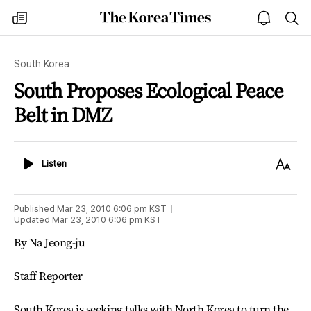
The
my
open
sea
Korea
times
notice
Times
South Korea
South Proposes Ecological Peace
Belt in DMZ
Listen
Text
Listen
Size
Published
Mar 23, 2010 6:06 pm
KST
Updated
Mar 23, 2010 6:06 pm
KST
By Na Jeong-ju
Staff Reporter
South Korea is seeking talks with North Korea to turn the