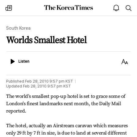
The
my
open
sea
Korea
times
notice
Times
South Korea
Worlds Smallest Hotel
Listen
Text
Listen
Size
Published
Feb 28, 2010 9:57 pm
KST
Updated
Feb 28, 2010 9:57 pm
KST
The world’s smallest pop-up hotel is set to grace some of
London’s finest landmarks next month, the Daily Mail
reported.
The hotel, actually an Airstream caravan which measures
only 29 ft by 7 ft in size, is due to land at several different