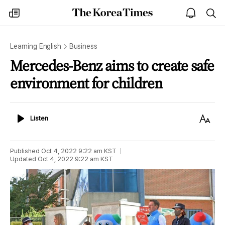
The
my
open
sea
Korea
times
notice
Times
Learning English
Business
Mercedes-Benz aims to create safe
environment for children
Listen
Text
Listen
Size
Published
Oct 4, 2022 9:22 am
KST
Updated
Oct 4, 2022 9:22 am
KST