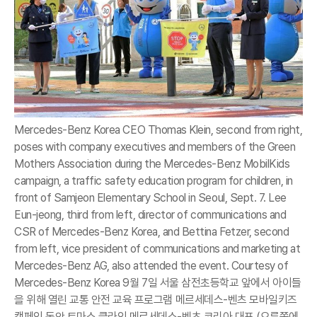
Mercedes-Benz Korea CEO Thomas Klein, second from right,
poses with company executives and members of the Green
Mothers Association during the Mercedes-Benz MobilKids
campaign, a traffic safety education program for children, in
front of Samjeon Elementary School in Seoul, Sept. 7. Lee
Eun-jeong, third from left, director of communications and
CSR of Mercedes-Benz Korea, and Bettina Fetzer, second
from left, vice president of communications and marketing at
Mercedes-Benz AG, also attended the event. Courtesy of
Mercedes-Benz Korea 9월 7일 서울 삼전초등학교 앞에서 아이들
을 위해 열린 교통 안전 교육 프로그램 메르세데스-벤츠 모바일키즈
캠페인 동안 토마스 클라인 메르세데스-벤츠 코리아 대표 (오른쪽에