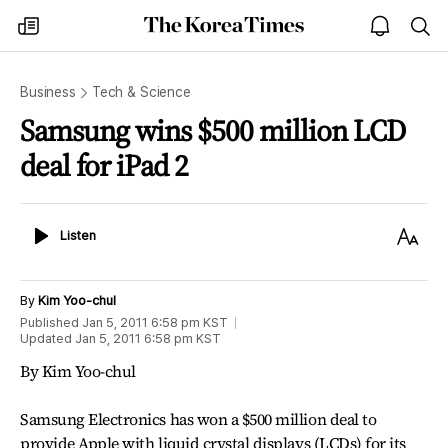
The
my
open
sea
Korea
times
notice
Times
Business
Tech & Science
Samsung wins $500 million LCD
deal for iPad 2
Listen
Text
Listen
Size
By
Kim Yoo-chul
Published
Jan 5, 2011 6:58 pm
KST
Updated
Jan 5, 2011 6:58 pm
KST
By Kim Yoo-chul
Samsung Electronics has won a $500 million deal to
provide Apple with liquid crystal displays (LCDs) for its